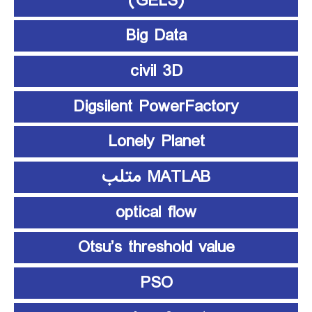
(GELS)
Big Data
civil 3D
Digsilent PowerFactory
Lonely Planet
MATLAB متلب
optical flow
Otsu’s threshold value
PSO