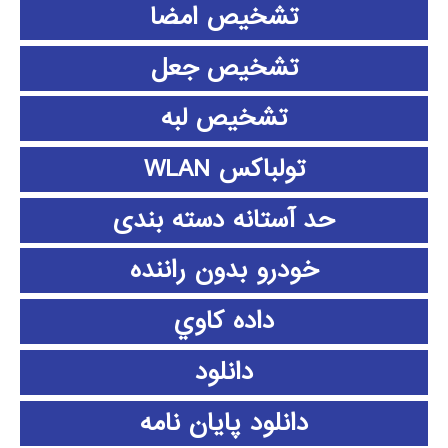
تشخیص امضا
تشخیص جعل
تشخیص لبه
تولباکس WLAN
حد آستانه دسته بندی
خودرو بدون راننده
داده كاوي
دانلود
دانلود پايان نامه