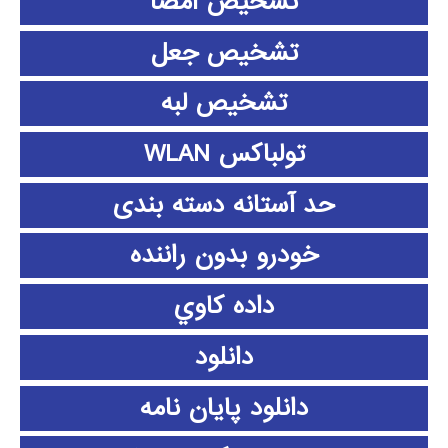
تشخیص امضا
تشخیص جعل
تشخیص لبه
تولباکس WLAN
حد آستانه دسته بندی
خودرو بدون راننده
داده كاوي
دانلود
دانلود پايان نامه