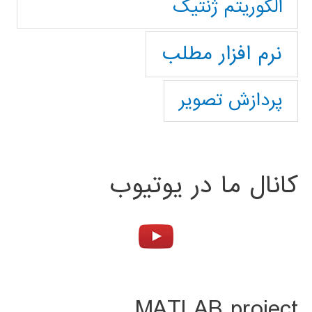
الگوریتم ژنتیک
نرم افزار مطلب
پردازش تصویر
کانال ما در یوتیوب
MATLAB project