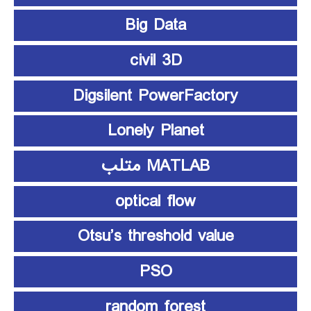
Big Data
civil 3D
Digsilent PowerFactory
Lonely Planet
MATLAB متلب
optical flow
Otsu’s threshold value
PSO
random forest