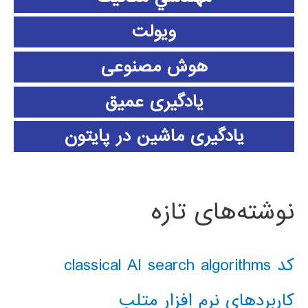
ویولت
هوش مصنوعی
یادگیری عمیق
یادگیری ماشین در پایتون
نوشته‌های تازه
کد classical AI search algorithms
کاربردهای نرم افزار متلب