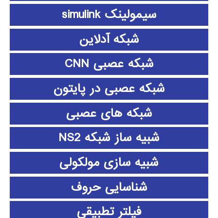
سیمولینک simulink
شبکه آدلاین
شبکه عصبی CNN
شبکه عصبی در پایتون
شبکه های عصبی
شبیه ساز شبکه NS2
شبیه سازی مولکولی
شناسایی حروف
فیلتر تطبیقی