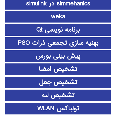
simmehanics در simulink
weka
برنامه نویسی Qt
بهنیه سازی تجمعی ذرات PSO
پیش بینی بورس
تشخیص امضا
تشخیص جعل
تشخیص لبه
تولباکس WLAN