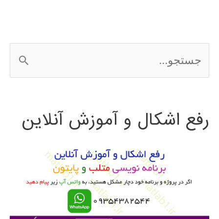
ePLAN
ج
س
ت
رفع اشکال و آموزش آنلاین
ج
و
ب
ر
ا