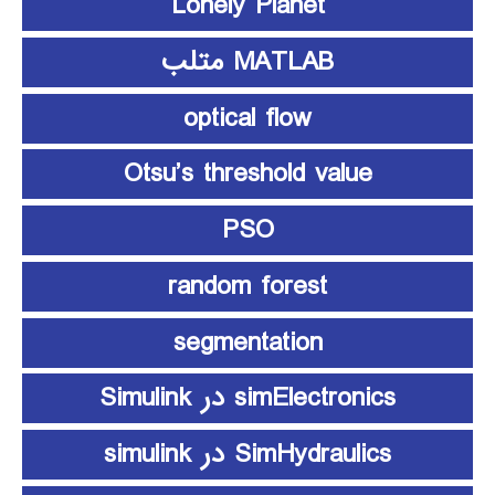
Lonely Planet
MATLAB متلب
optical flow
Otsu’s threshold value
PSO
random forest
segmentation
simElectronics در Simulink
SimHydraulics در simulink