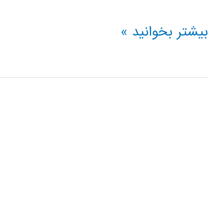
فیلم
بیشتر بخوانید »
آموزشی
simmehanics
در
simulink