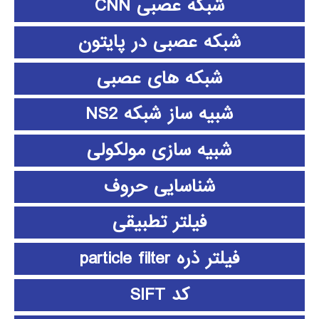
شبکه عصبی CNN
شبکه عصبی در پایتون
شبکه های عصبی
شبیه ساز شبکه NS2
شبیه سازی مولکولی
شناسایی حروف
فیلتر تطبیقی
فیلتر ذره particle filter
کد SIFT