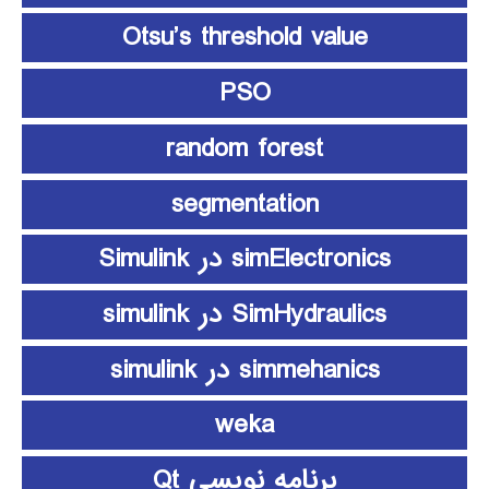
Otsu’s threshold value
PSO
random forest
segmentation
simElectronics در Simulink
SimHydraulics در simulink
simmehanics در simulink
weka
برنامه نویسی Qt