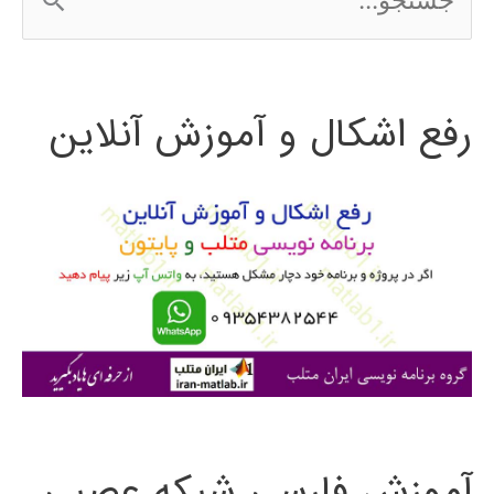
س
ت
رفع اشکال و آموزش آنلاین
ج
و
ب
ر
ا
ی
:
آموزش فارسی شبکه عصبی