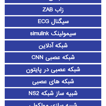
زاب ZAB
سیگنال ECG
سیمولینک simulink
شبکه آدلاین
شبکه عصبی CNN
شبکه عصبی در پایتون
شبکه های عصبی
شبیه ساز شبکه NS2
شبیه سازی مولکولی