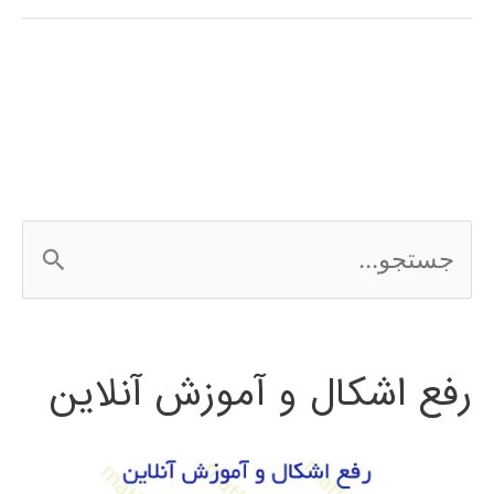
فارسی
3Ds
MAX
ج
س
ت
رفع اشکال و آموزش آنلاین
ج
و
ب