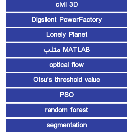
civil 3D
Digsilent PowerFactory
Lonely Planet
MATLAB متلب
optical flow
Otsu’s threshold value
PSO
random forest
segmentation