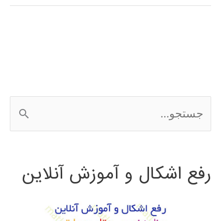
فارسی
الگوریتم
جستجوی
فاخته
cuckoo
ج
search
س
ت
رفع اشکال و آموزش آنلاین
ج
و
ب