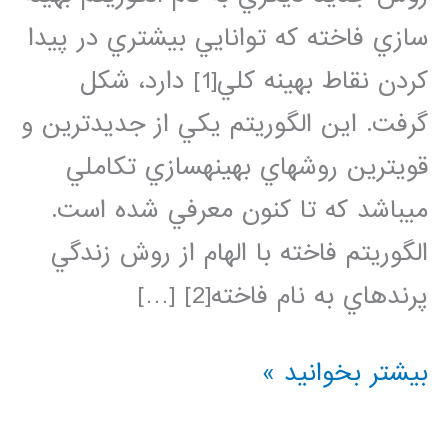
سازي فاخته كه توانايي بيشتري در پيدا
كردن نقاط بهينه كلي[1] دارد، شكل
گرفت. اين الگوريتم يكي از جديدترين و
قويترين روشهاي بهينهسازي تكاملي
ميباشد كه تا كنون معرفي شده است.
الگوريتم فاخته با الهام از روش زندگي
پرندهاي به نام فاخته[2] […]
فیلم
بیشتر بخوانید »
آموزش