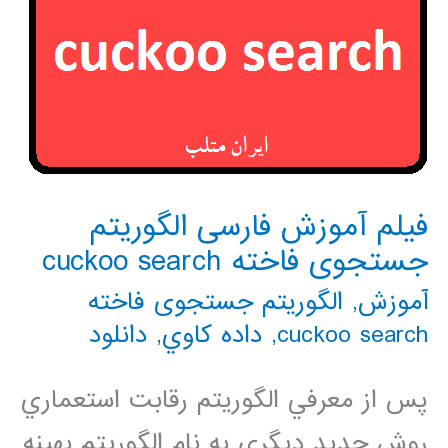
فیلم آموزش فارسی الگوریتم
جستجوی فاخته cuckoo search
آموزش
,
الگوریتم جستجوی فاخته
cuckoo search
,
داده كاوي
,
دانلود
پس از معرفي الگوريتم رقابت استعماري
روش جديد ديگري به نام الگوريتم بهينه