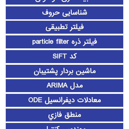
شناسایی حروف
فیلتر تطبیقی
فیلتر ذره particle filter
کد SIFT
ماشین بردار پشتیبان
مدل ARIMA
معادلات دیفرانسیل ODE
منطق فازي