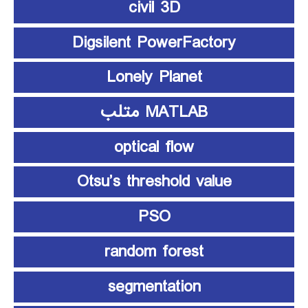
civil 3D
Digsilent PowerFactory
Lonely Planet
MATLAB متلب
optical flow
Otsu’s threshold value
PSO
random forest
segmentation