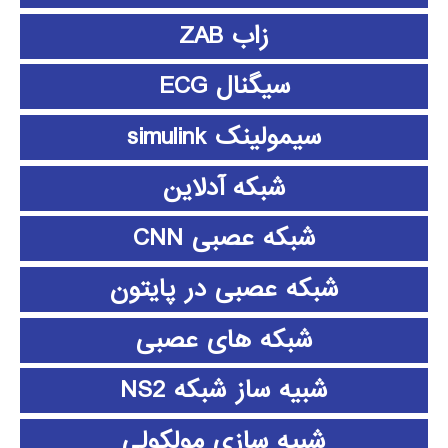
زاب ZAB
سیگنال ECG
سیمولینک simulink
شبکه آدلاین
شبکه عصبی CNN
شبکه عصبی در پایتون
شبکه های عصبی
شبیه ساز شبکه NS2
شبیه سازی مولکولی