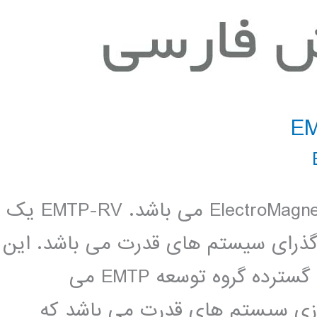
EMTP مخفف ElectroMagnetic Transients Program می باشد. EMTP-RV یک
 گذرای سیستم های قدرت می باشد. این
نرم افزار حاصل بیش از 20 سال تحقیق گسترده گروه توسعه EMTP می
ار شبیه سازی سیستم های قدرت می باشد که