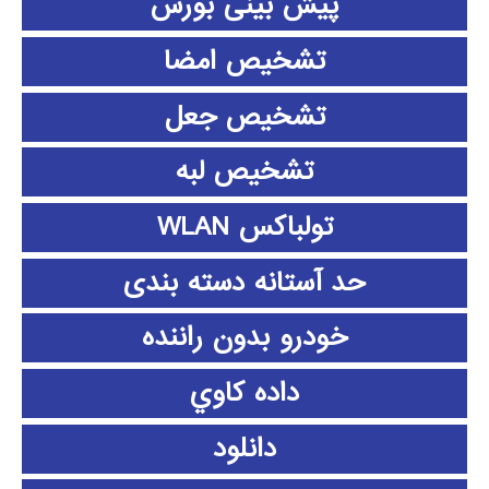
پیش بینی بورس
تشخیص امضا
تشخیص جعل
تشخیص لبه
تولباکس WLAN
حد آستانه دسته بندی
خودرو بدون راننده
داده كاوي
دانلود