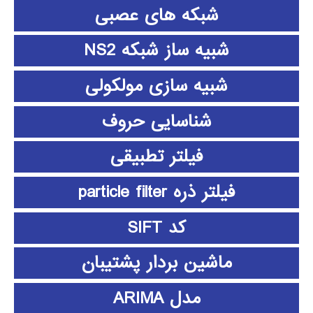
شبکه های عصبی
شبیه ساز شبکه NS2
شبیه سازی مولکولی
شناسایی حروف
فیلتر تطبیقی
فیلتر ذره particle filter
کد SIFT
ماشین بردار پشتیبان
مدل ARIMA