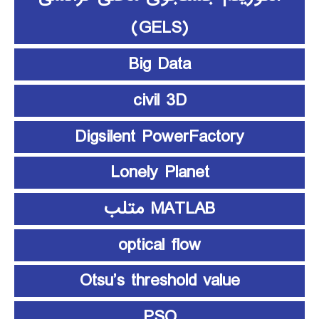
(GELS)
Big Data
civil 3D
Digsilent PowerFactory
Lonely Planet
MATLAB متلب
optical flow
Otsu’s threshold value
PSO