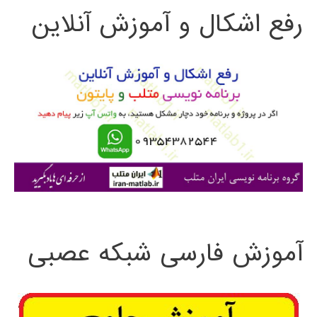
رفع اشکال و آموزش آنلاین
ج
و
ب
ر
ا
ی
:
آموزش فارسی شبکه عصبی