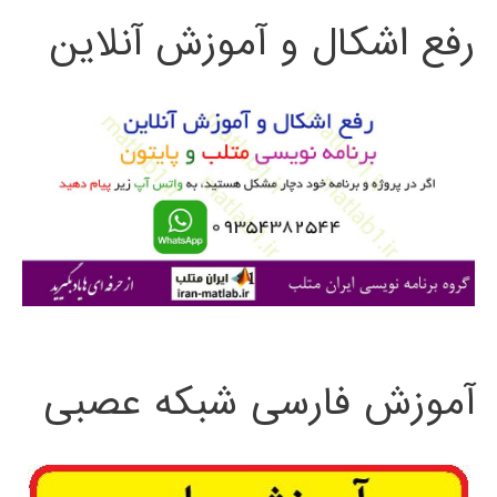
رفع اشکال و آموزش آنلاین
ج
و
ب
ر
ا
ی
:
آموزش فارسی شبکه عصبی