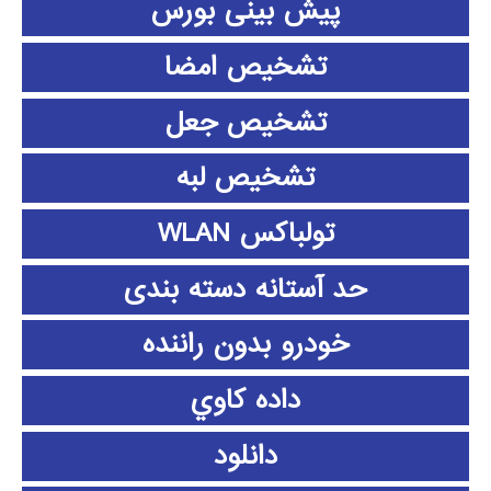
پیش بینی بورس
تشخیص امضا
تشخیص جعل
تشخیص لبه
تولباکس WLAN
حد آستانه دسته بندی
خودرو بدون راننده
داده كاوي
دانلود