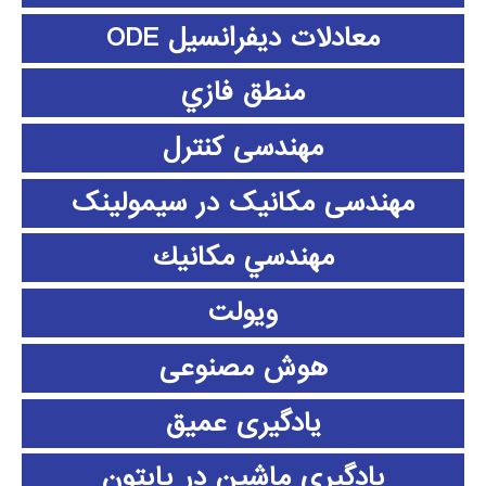
معادلات دیفرانسیل ODE
منطق فازي
مهندسی کنترل
مهندسی مکانیک در سیمولینک
مهندسي مكانيك
ویولت
هوش مصنوعی
یادگیری عمیق
یادگیری ماشین در پایتون