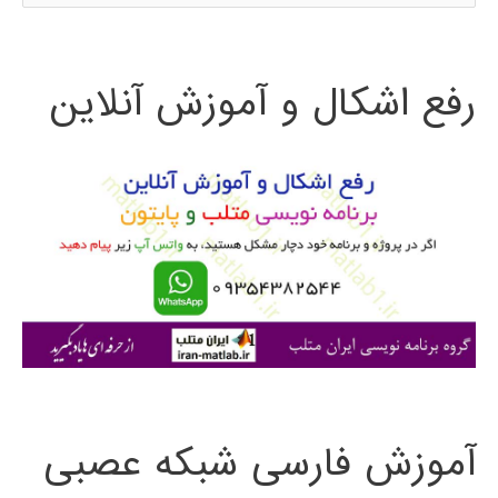
س
در
ت
پایتون
رفع اشکال و آموزش آنلاین
ج
و
ب
ر
ا
ی
:
آموزش فارسی شبکه عصبی