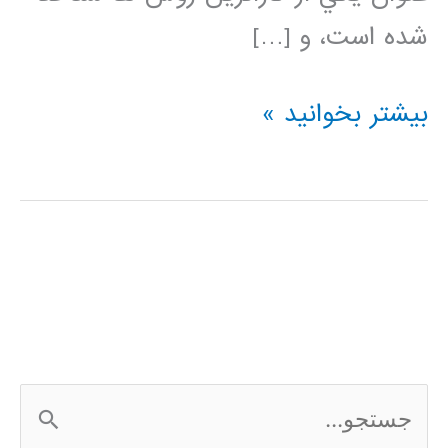
شده است، و […]
دسته
بیشتر بخوانید »
بندی
کننده
نزدیکترین
همسایه
(K-
Nearest
ج
Neighbor)