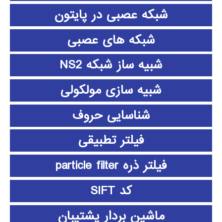
شبکه عصبی در پایتون
شبکه های عصبی
شبیه ساز شبکه NS2
شبیه سازی مولکولی
شناسایی حروف
فیلتر تطبیقی
فیلتر ذره particle filter
کد SIFT
ماشین بردار پشتیبان