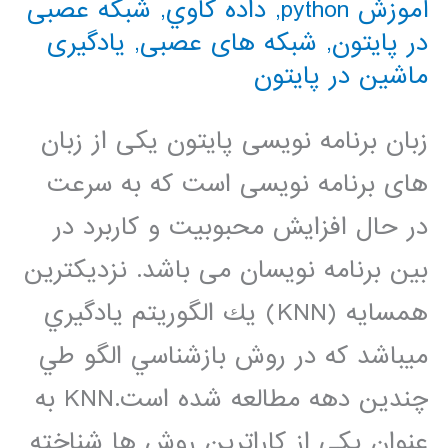
آموزش python
,
داده كاوي
,
شبکه عصبی
در پایتون
,
شبکه های عصبی
,
یادگیری
ماشین در پایتون
زبان برنامه نویسی پایتون یکی از زبان
های برنامه نویسی است که به سرعت
در حال افزایش محبوبیت و کاربرد در
بین برنامه نویسان می باشد. نزديكترين
همسايه (KNN) يك الگوريتم يادگيري
ميباشد كه در روش بازشناسي الگو طي
چندين دهه مطالعه شده است.KNN به
عنوان يكي از كاراترين روش ها شناخته