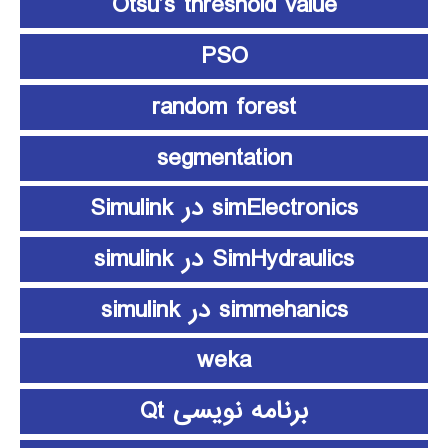
Otsu’s threshold value
PSO
random forest
segmentation
simElectronics در Simulink
SimHydraulics در simulink
simmehanics در simulink
weka
برنامه نویسی Qt