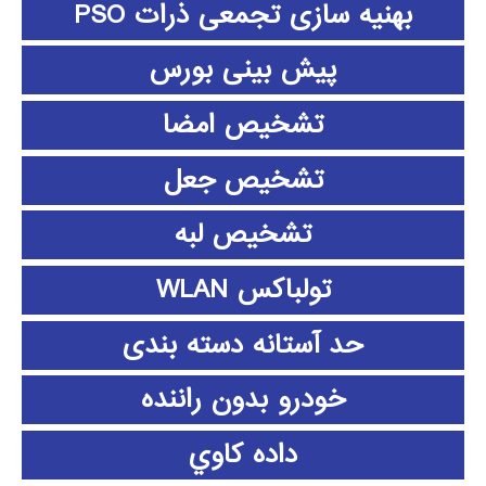
بهنیه سازی تجمعی ذرات PSO
پیش بینی بورس
تشخیص امضا
تشخیص جعل
تشخیص لبه
تولباکس WLAN
حد آستانه دسته بندی
خودرو بدون راننده
داده كاوي