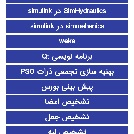
SimHydraulics در simulink
simmehanics در simulink
weka
برنامه نویسی Qt
بهنیه سازی تجمعی ذرات PSO
پیش بینی بورس
تشخیص امضا
تشخیص جعل
تشخیص لبه