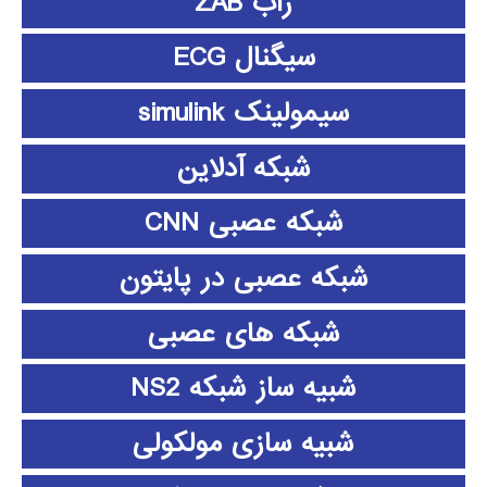
زاب ZAB
سیگنال ECG
سیمولینک simulink
شبکه آدلاین
شبکه عصبی CNN
شبکه عصبی در پایتون
شبکه های عصبی
شبیه ساز شبکه NS2
شبیه سازی مولکولی