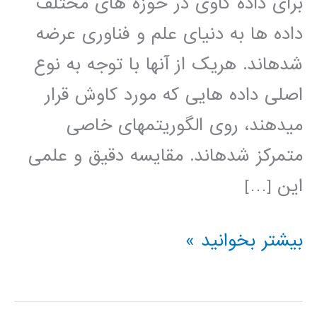
برای داده کاوی در حوزه های مختلف
داده ها به دنيای علم و فناوری عرضه
شده­اند. هريک از آنها با توجه به نوع
اصلی داده هايی که مورد کاوش قرار
مي­دهند، روی الگوريتمهای خاصی
متمرکز شده­اند. مقايسه دقيق و علمی
اين […]
دانلود
بیشتر بخوانید »
فیلم
آموزش