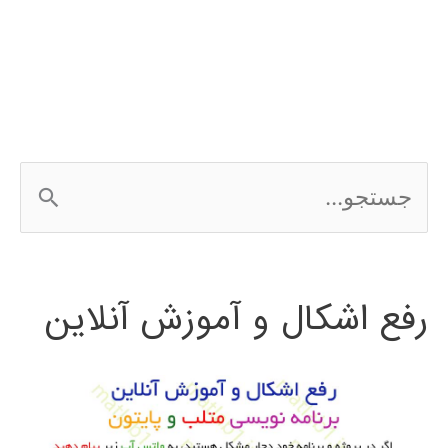
فارسی
نرم
افزار
weka
ج
س
ت
رفع اشکال و آموزش آنلاین
ج
و
ب