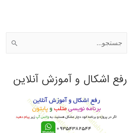
فیلم
آموزش
فارسی
ج
الگوريتم
س
کرم
ت
شب
رفع اشکال و آموزش آنلاین
ج
تاب
و
ب
ر
ا