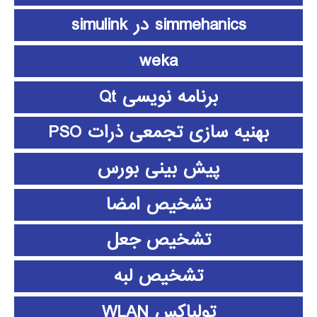
simmehanics در simulink
weka
برنامه نویسی Qt
بهنیه سازی تجمعی ذرات PSO
پیش بینی بورس
تشخیص امضا
تشخیص جعل
تشخیص لبه
تولباکس WLAN