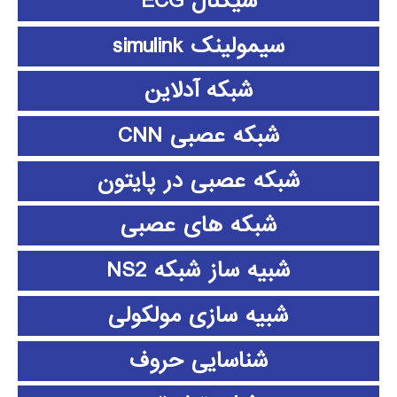
سیگنال ECG
سیمولینک simulink
شبکه آدلاین
شبکه عصبی CNN
شبکه عصبی در پایتون
شبکه های عصبی
شبیه ساز شبکه NS2
شبیه سازی مولکولی
شناسایی حروف