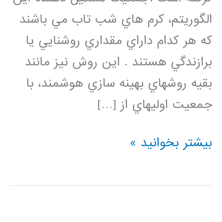
الگوريتم، كرم هاي شب تاب مي باشند
كه هر كدام داراي مقداري روشنايي يا
برازندگي هستند . اين روش نيز مانند
بقيه روشهاي بهينه سازي هوشمند، با
جمعيت اوليهاي از […]
کد
بیشتر بخوانید »
آماده
متلب
و