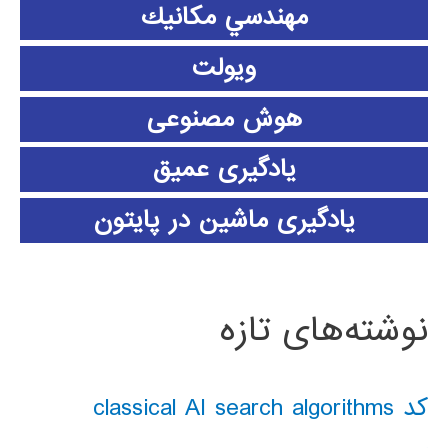
مهندسي مكانيك
ویولت
هوش مصنوعی
یادگیری عمیق
یادگیری ماشین در پایتون
نوشته‌های تازه
کد classical AI search algorithms