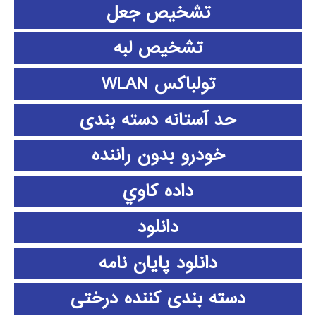
تشخیص جعل
تشخیص لبه
تولباکس WLAN
حد آستانه دسته بندی
خودرو بدون راننده
داده كاوي
دانلود
دانلود پايان نامه
دسته بندی کننده درختی