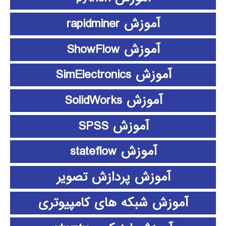
آموزش rapidminer
آموزش ShowFlow
آموزش SimElectronics
آموزش SolidWorks
آموزش SPSS
آموزش stateflow
آموزش پردازش تصویر
آموزش شبکه های کامپیوتری