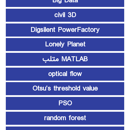
Big Data
civil 3D
Digsilent PowerFactory
Lonely Planet
MATLAB متلب
optical flow
Otsu’s threshold value
PSO
random forest