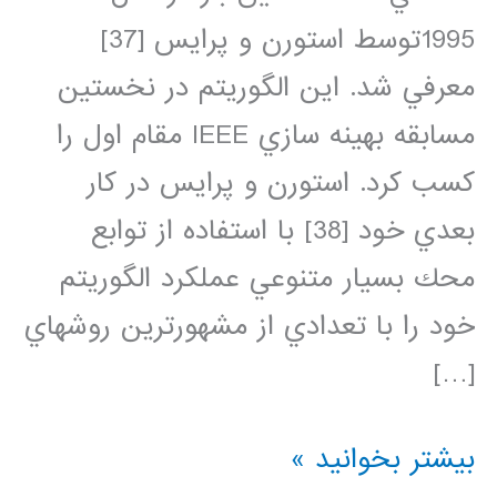
1995توسط استورن و پرايس [37]
معرفي شد. اين الگوريتم در نخستين
مسابقه بهينه سازي IEEE مقام اول را
كسب كرد. استورن و پرايس در كار
بعدي خود [38] با استفاده از توابع
محك بسيار متنوعي عملكرد الگوريتم
خود را با تعدادي از مشهورترين روشهاي
[…]
دانلود
بیشتر بخوانید »