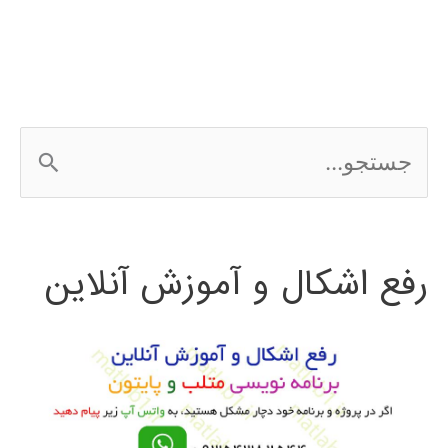
ج
س
ت
رفع اشکال و آموزش آنلاین
ج
و
ب
ر