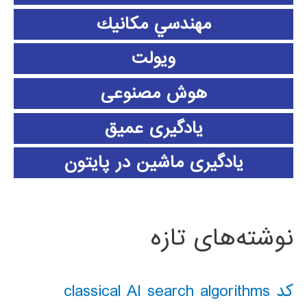
مهندسي مكانيك
ویولت
هوش مصنوعی
یادگیری عمیق
یادگیری ماشین در پایتون
نوشته‌های تازه
کد classical AI search algorithms