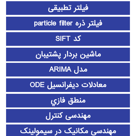
فیلتر تطبیقی
فیلتر ذره particle filter
کد SIFT
ماشین بردار پشتیبان
مدل ARIMA
معادلات دیفرانسیل ODE
منطق فازي
مهندسی کنترل
مهندسی مکانیک در سیمولینک