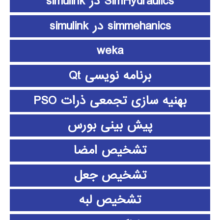
SimHydraulics در simulink
simmehanics در simulink
weka
برنامه نویسی Qt
بهنیه سازی تجمعی ذرات PSO
پیش بینی بورس
تشخیص امضا
تشخیص جعل
تشخیص لبه