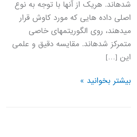
شده­اند. هريک از آنها با توجه به نوع
اصلی داده هايی که مورد کاوش قرار
مي­دهند، روی الگوريتمهای خاصی
متمرکز شده­اند. مقايسه دقيق و علمی
اين […]
دانلود
بیشتر بخوانید »
فیلم
آموزش
فارسی
نرم