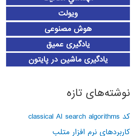
ویولت
هوش مصنوعی
یادگیری عمیق
یادگیری ماشین در پایتون
نوشته‌های تازه
کد classical AI search algorithms
کاربردهای نرم افزار متلب