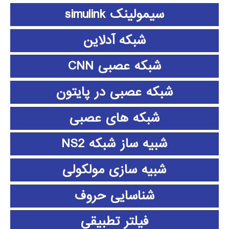
سیمولینک simulink
شبکه آدلاین
شبکه عصبی CNN
شبکه عصبی در پایتون
شبکه های عصبی
شبیه ساز شبکه NS2
شبیه سازی مولکولی
شناسایی حروف
فیلتر تطبیقی