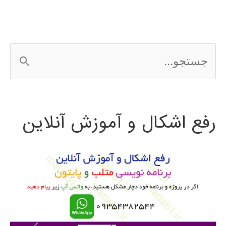
افزار
weka
ج
س
ت
رفع اشکال و آموزش آنلاین
ج
و
ب
ر
ا