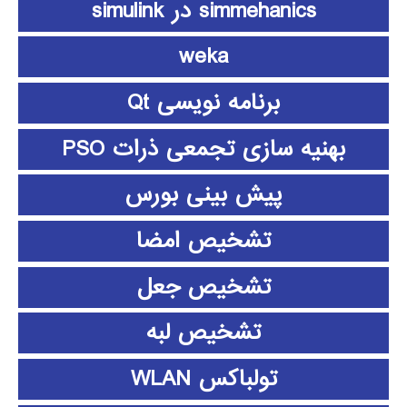
simmehanics در simulink
weka
برنامه نویسی Qt
بهنیه سازی تجمعی ذرات PSO
پیش بینی بورس
تشخیص امضا
تشخیص جعل
تشخیص لبه
تولباکس WLAN