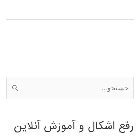
و
احتمال
در
پایتون
ج
س
ت
رفع اشکال و آموزش آنلاین
ج
و