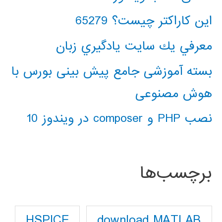
این کاراکتر چیست؟ 65279
معرفي يك سايت يادگيري زبان
بسته آموزشی جامع پیش بینی بورس با
هوش مصنوعی
نصب PHP و composer در ویندوز 10
برچسب‌ها
download MATLAB
HSPICE