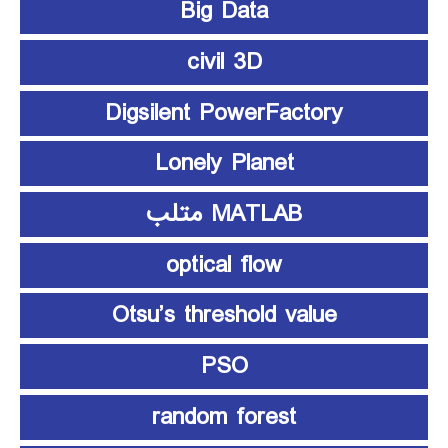
Big Data
civil 3D
Digsilent PowerFactory
Lonely Planet
MATLAB متلب
optical flow
Otsu’s threshold value
PSO
random forest