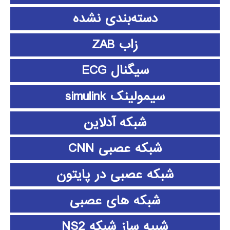
دسته‌بندی نشده
زاب ZAB
سیگنال ECG
سیمولینک simulink
شبکه آدلاین
شبکه عصبی CNN
شبکه عصبی در پایتون
شبکه های عصبی
شبیه ساز شبکه NS2