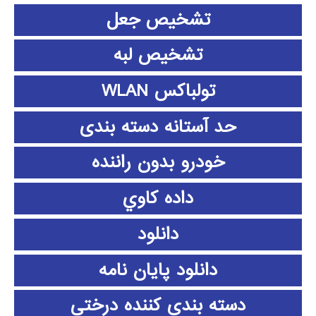
تشخیص جعل
تشخیص لبه
تولباکس WLAN
حد آستانه دسته بندی
خودرو بدون راننده
داده كاوي
دانلود
دانلود پايان نامه
دسته بندی کننده درختی