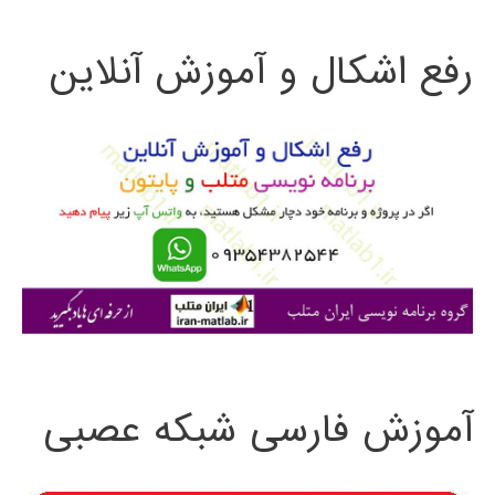
ت
رفع اشکال و آموزش آنلاین
ج
و
ب
ر
ا
ی
:
آموزش فارسی شبکه عصبی