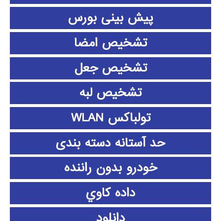
پیش بینی بورس
تشخیص امضا
تشخیص جعل
تشخیص لبه
تولباکس WLAN
حد آستانه دسته بندی
خودرو بدون راننده
داده كاوي
دانلود