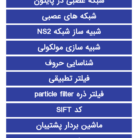
شبکه عصبی در پایتون
شبکه های عصبی
شبیه ساز شبکه NS2
شبیه سازی مولکولی
شناسایی حروف
فیلتر تطبیقی
فیلتر ذره particle filter
کد SIFT
ماشین بردار پشتیبان