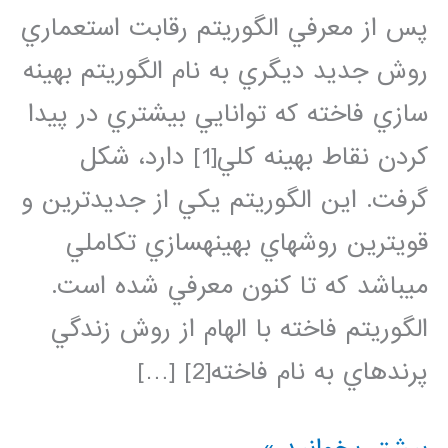
پس از معرفي الگوريتم رقابت استعماري
روش جديد ديگري به نام الگوريتم بهينه
سازي فاخته كه توانايي بيشتري در پيدا
كردن نقاط بهينه كلي[1] دارد، شكل
گرفت. اين الگوريتم يكي از جديدترين و
قويترين روشهاي بهينهسازي تكاملي
ميباشد كه تا كنون معرفي شده است.
الگوريتم فاخته با الهام از روش زندگي
پرندهاي به نام فاخته[2] […]