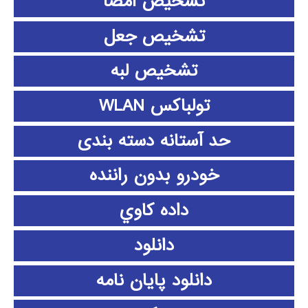
تشخیص امضا
تشخیص جعل
تشخیص لبه
تولباکس WLAN
حد آستانه دسته بندی
خودرو بدون راننده
داده كاوي
دانلود
دانلود پايان نامه