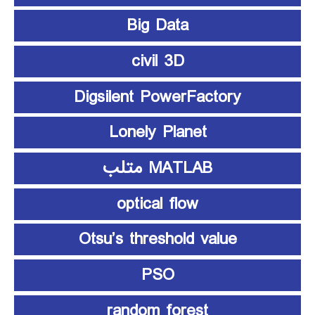
Big Data
civil 3D
Digsilent PowerFactory
Lonely Planet
MATLAB متلب
optical flow
Otsu’s threshold value
PSO
random forest