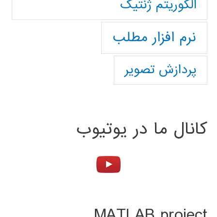
الگوریتم ژنتیک
نرم افزار مطلب
پردازش تصویر
کانال ما در یوتیوب
MATLAB project