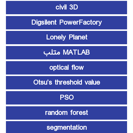
civil 3D
Digsilent PowerFactory
Lonely Planet
MATLAB متلب
optical flow
Otsu’s threshold value
PSO
random forest
segmentation