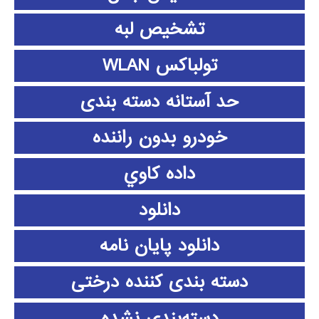
تشخیص لبه
تولباکس WLAN
حد آستانه دسته بندی
خودرو بدون راننده
داده كاوي
دانلود
دانلود پايان نامه
دسته بندی کننده درختی
دسته‌بندی نشده