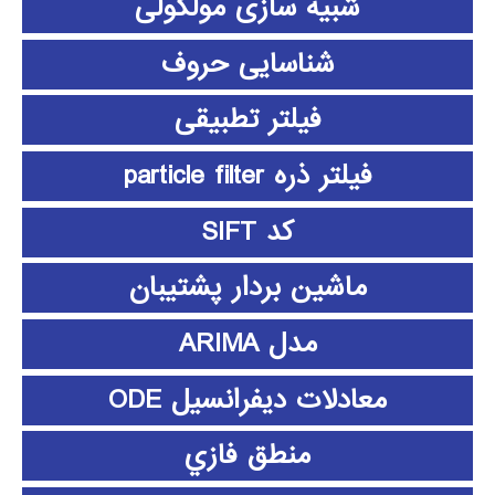
شبیه سازی مولکولی
شناسایی حروف
فیلتر تطبیقی
فیلتر ذره particle filter
کد SIFT
ماشین بردار پشتیبان
مدل ARIMA
معادلات دیفرانسیل ODE
منطق فازي