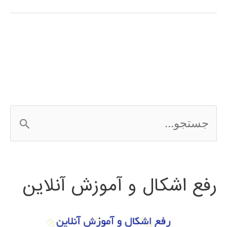
آموزش
فارسی
الگوریتم
جستجوی
محلی
ج
گرانشی
س
ت
رفع اشکال و آموزش آنلاین
ج
و