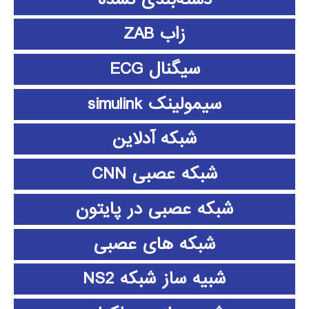
زاب ZAB
سیگنال ECG
سیمولینک simulink
شبکه آدلاین
شبکه عصبی CNN
شبکه عصبی در پایتون
شبکه های عصبی
شبیه ساز شبکه NS2