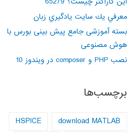
این کاراکتر چیست؟ 65279
معرفي يك سايت يادگيري زبان
بسته آموزشی جامع پیش بینی بورس با
هوش مصنوعی
نصب PHP و composer در ویندوز 10
برچسب‌ها
download MATLAB
HSPICE