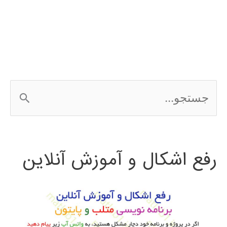
پایتون
ج
س
ت
رفع اشکال و آموزش آنلاین
ج
و
ب