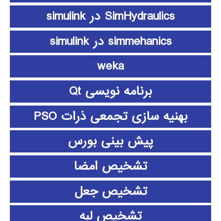
SimHydraulics در simulink
simmehanics در simulink
weka
برنامه نویسی Qt
بهنیه سازی تجمعی ذرات PSO
پیش بینی بورس
تشخیص امضا
تشخیص جعل
تشخیص لبه