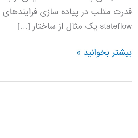
قدرت متلب در پیاده سازی فرایندهای پ
stateflow يک مثال از ساختار […]
فیلم
بیشتر بخوانید »
آموزشی
stateflow
در
MATLAB