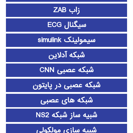
زاب ZAB
سیگنال ECG
سیمولینک simulink
شبکه آدلاین
شبکه عصبی CNN
شبکه عصبی در پایتون
شبکه های عصبی
شبیه ساز شبکه NS2
شبیه سازی مولکولی