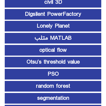
civil 3D
Digsilent PowerFactory
Lonely Planet
MATLAB متلب
optical flow
Otsu’s threshold value
PSO
random forest
segmentation