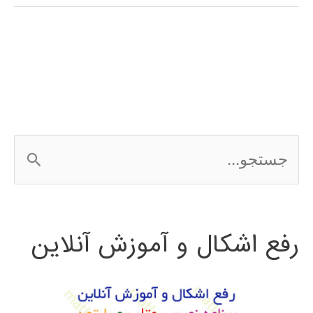
(wavelet
transform)
در
پایتون
ج
س
ت
رفع اشکال و آموزش آنلاین
ج
و
ب