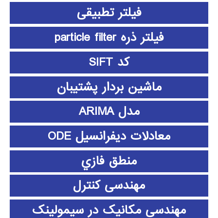
فیلتر تطبیقی
فیلتر ذره particle filter
کد SIFT
ماشین بردار پشتیبان
مدل ARIMA
معادلات دیفرانسیل ODE
منطق فازي
مهندسی کنترل
مهندسی مکانیک در سیمولینک