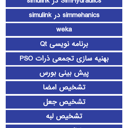
SimHydraulics در simulink
simmehanics در simulink
weka
برنامه نویسی Qt
بهنیه سازی تجمعی ذرات PSO
پیش بینی بورس
تشخیص امضا
تشخیص جعل
تشخیص لبه