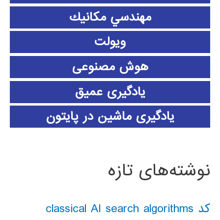
مهندسي مكانيك
ویولت
هوش مصنوعی
یادگیری عمیق
یادگیری ماشین در پایتون
نوشته‌های تازه
کد classical AI search algorithms