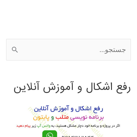
ج
س
ت
رفع اشکال و آموزش آنلاین
ج
و
ب
ر