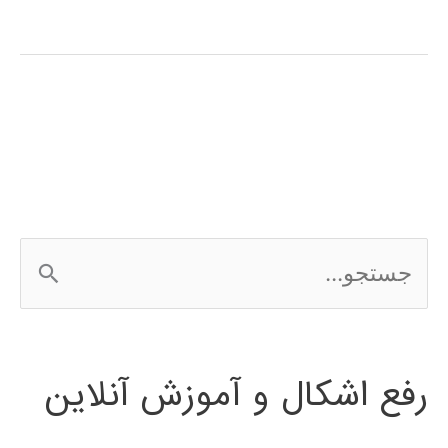
آپاچی
هدوپ
Apache
Hadoop
ج
س
ت
رفع اشکال و آموزش آنلاین
ج
و