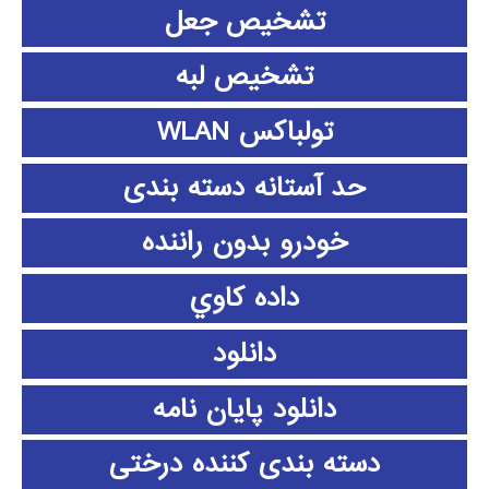
تشخیص جعل
تشخیص لبه
تولباکس WLAN
حد آستانه دسته بندی
خودرو بدون راننده
داده كاوي
دانلود
دانلود پايان نامه
دسته بندی کننده درختی