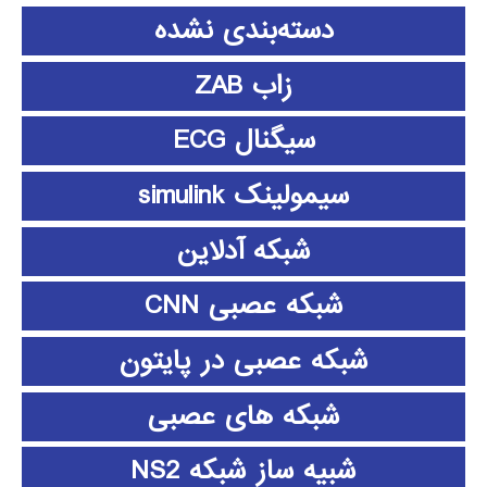
دسته‌بندی نشده
زاب ZAB
سیگنال ECG
سیمولینک simulink
شبکه آدلاین
شبکه عصبی CNN
شبکه عصبی در پایتون
شبکه های عصبی
شبیه ساز شبکه NS2