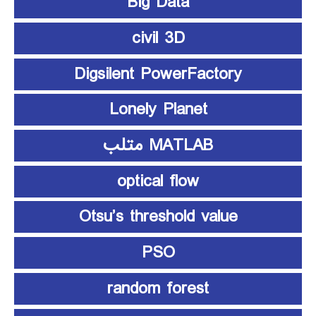
Big Data
civil 3D
Digsilent PowerFactory
Lonely Planet
MATLAB متلب
optical flow
Otsu’s threshold value
PSO
random forest