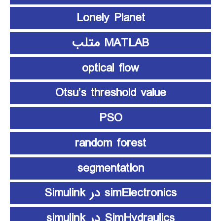
Lonely Planet
MATLAB متلب
optical flow
Otsu’s threshold value
PSO
random forest
segmentation
simElectronics در Simulink
SimHydraulics در simulink