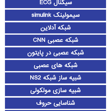
سیگنال ECG
سیمولینک simulink
شبکه آدلاین
شبکه عصبی CNN
شبکه عصبی در پایتون
شبکه های عصبی
شبیه ساز شبکه NS2
شبیه سازی مولکولی
شناسایی حروف