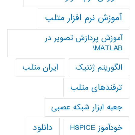
آموزش نرم افزار متلب
آموزش پردازش تصوير در
MATLAB\
ایران متلب
الگوریتم ژنتیک
ترفندهای متلب
جعبه ابزار شبکه عصبی
دانلود
خودآموز HSPICE