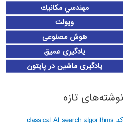
مهندسي مكانيك
ویولت
هوش مصنوعی
یادگیری عمیق
یادگیری ماشین در پایتون
نوشته‌های تازه
کد classical AI search algorithms