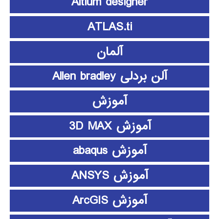
Altium designer
ATLAS.ti
آلمان
آلن بردلی Allen bradley
آموزش
آموزش 3D MAX
آموزش abaqus
آموزش ANSYS
آموزش ArcGIS