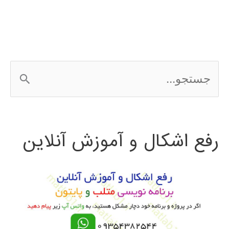
AUTOCAD
ج
س
ت
رفع اشکال و آموزش آنلاین
ج
و
ب
ر