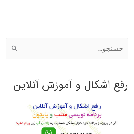
فوردی
ج
س
ت
رفع اشکال و آموزش آنلاین
ج
و
ب
ر