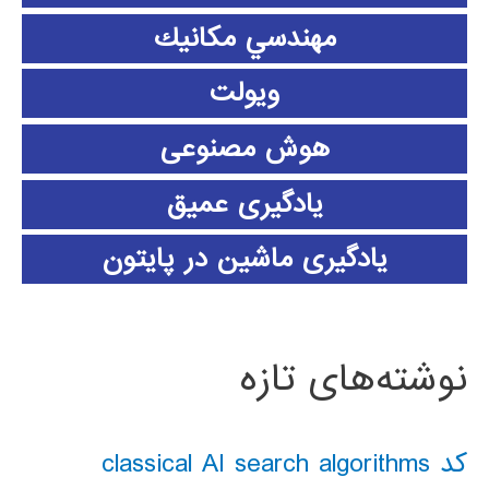
مهندسي مكانيك
ویولت
هوش مصنوعی
یادگیری عمیق
یادگیری ماشین در پایتون
نوشته‌های تازه
کد classical AI search algorithms