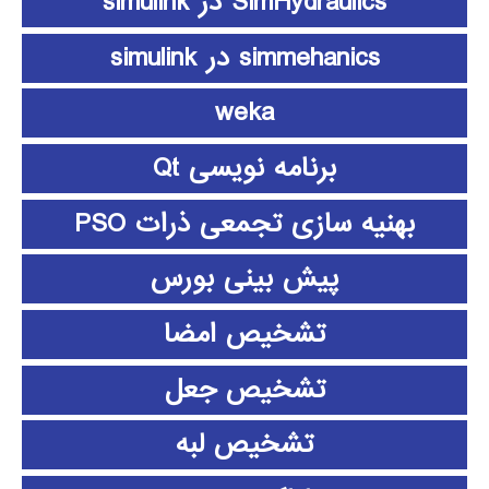
SimHydraulics در simulink
simmehanics در simulink
weka
برنامه نویسی Qt
بهنیه سازی تجمعی ذرات PSO
پیش بینی بورس
تشخیص امضا
تشخیص جعل
تشخیص لبه