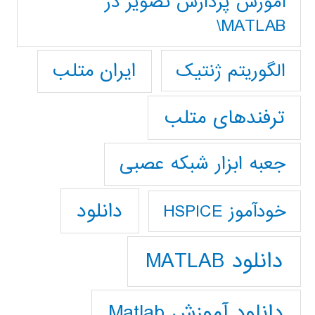
آموزش پردازش تصوير در
MATLAB\
ایران متلب
الگوریتم ژنتیک
ترفندهای متلب
جعبه ابزار شبکه عصبی
دانلود
خودآموز HSPICE
دانلود MATLAB
دانلود آموزش Matlab