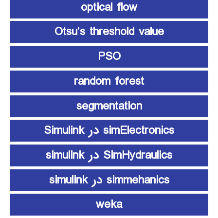
optical flow
Otsu’s threshold value
PSO
random forest
segmentation
simElectronics در Simulink
SimHydraulics در simulink
simmehanics در simulink
weka