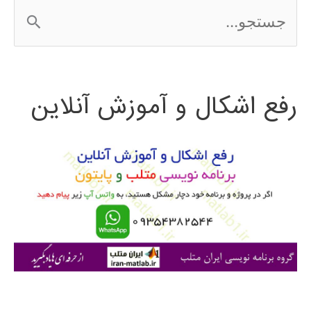
ج
س
ت
رفع اشکال و آموزش آنلاین
ج
و
ب
ر
ا
ی
: