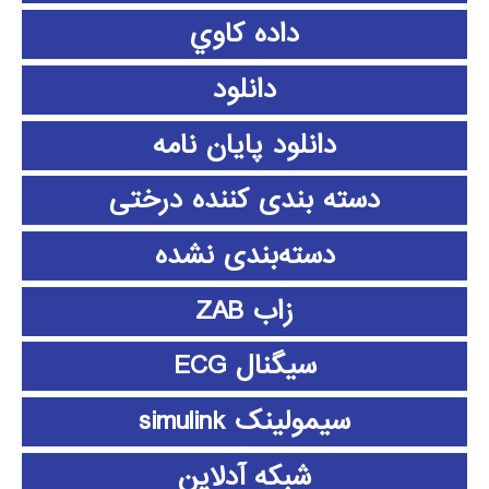
داده كاوي
دانلود
دانلود پايان نامه
دسته بندی کننده درختی
دسته‌بندی نشده
زاب ZAB
سیگنال ECG
سیمولینک simulink
شبکه آدلاین