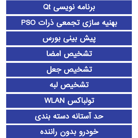
برنامه نویسی Qt
بهنیه سازی تجمعی ذرات PSO
پیش بینی بورس
تشخیص امضا
تشخیص جعل
تشخیص لبه
تولباکس WLAN
حد آستانه دسته بندی
خودرو بدون راننده