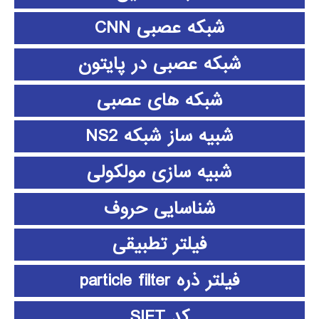
شبکه عصبی CNN
شبکه عصبی در پایتون
شبکه های عصبی
شبیه ساز شبکه NS2
شبیه سازی مولکولی
شناسایی حروف
فیلتر تطبیقی
فیلتر ذره particle filter
کد SIFT