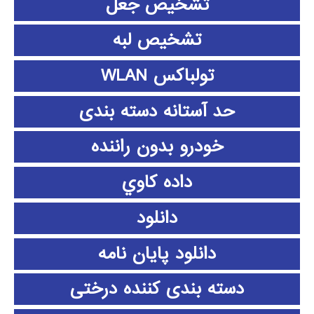
تشخیص جعل
تشخیص لبه
تولباکس WLAN
حد آستانه دسته بندی
خودرو بدون راننده
داده كاوي
دانلود
دانلود پايان نامه
دسته بندی کننده درختی