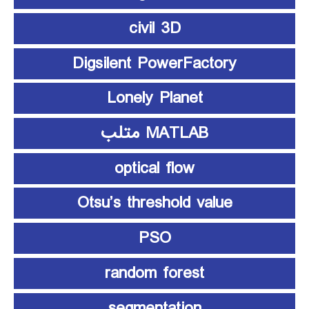
civil 3D
Digsilent PowerFactory
Lonely Planet
MATLAB متلب
optical flow
Otsu’s threshold value
PSO
random forest
segmentation