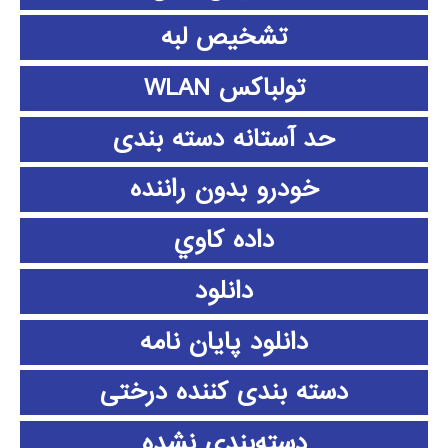
تشخیص لبه
تولباکس WLAN
حد آستانه دسته بندی
خودرو بدون راننده
داده كاوي
دانلود
دانلود پايان نامه
دسته بندی کننده درختی
دسته‌بندی نشده