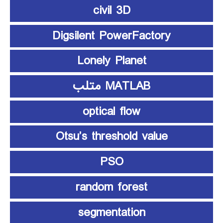
civil 3D
Digsilent PowerFactory
Lonely Planet
MATLAB متلب
optical flow
Otsu’s threshold value
PSO
random forest
segmentation