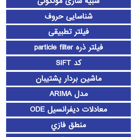
شبیه سازی مولکولی
شناسایی حروف
فیلتر تطبیقی
فیلتر ذره particle filter
کد SIFT
ماشین بردار پشتیبان
مدل ARIMA
معادلات دیفرانسیل ODE
منطق فازي