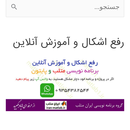
ج
س
ت
رفع اشکال و آموزش آنلاین
ج
و
ب
ر
ا
ی
: