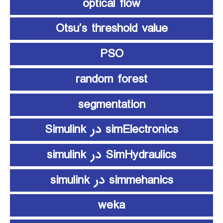
optical flow
Otsu’s threshold value
PSO
random forest
segmentation
simElectronics در Simulink
SimHydraulics در simulink
simmehanics در simulink
weka