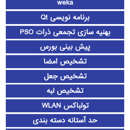
weka
برنامه نویسی Qt
بهنیه سازی تجمعی ذرات PSO
پیش بینی بورس
تشخیص امضا
تشخیص جعل
تشخیص لبه
تولباکس WLAN
حد آستانه دسته بندی