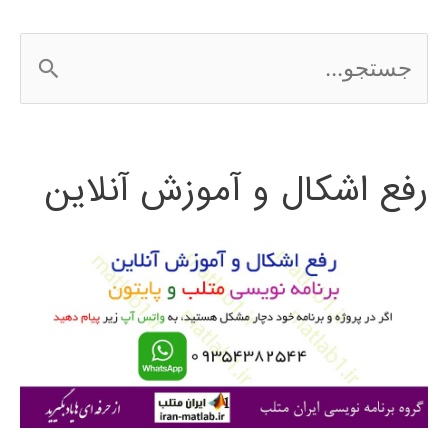
با
ج
الگوریتم
س
ژنتیک
ت
رفع اشکال و آموزش آنلاین
ج
و
ب
ر
ا
ی