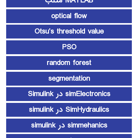
MATLAB متلب
optical flow
Otsu’s threshold value
PSO
random forest
segmentation
simElectronics در Simulink
SimHydraulics در simulink
simmehanics در simulink