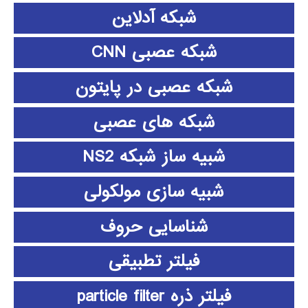
شبکه آدلاین
شبکه عصبی CNN
شبکه عصبی در پایتون
شبکه های عصبی
شبیه ساز شبکه NS2
شبیه سازی مولکولی
شناسایی حروف
فیلتر تطبیقی
فیلتر ذره particle filter