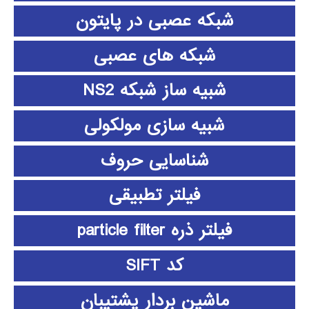
شبکه عصبی در پایتون
شبکه های عصبی
شبیه ساز شبکه NS2
شبیه سازی مولکولی
شناسایی حروف
فیلتر تطبیقی
فیلتر ذره particle filter
کد SIFT
ماشین بردار پشتیبان