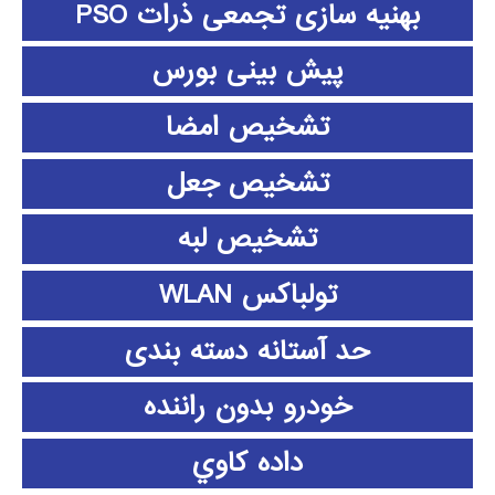
بهنیه سازی تجمعی ذرات PSO
پیش بینی بورس
تشخیص امضا
تشخیص جعل
تشخیص لبه
تولباکس WLAN
حد آستانه دسته بندی
خودرو بدون راننده
داده كاوي