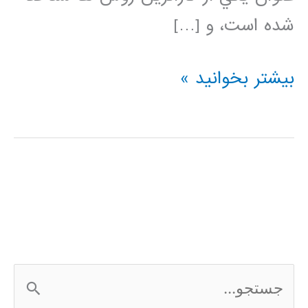
شده است، و […]
دسته
بیشتر بخوانید »
بندی
کننده
نزدیکترین
همسایه
(K-
Nearest
ج
Neighbor)