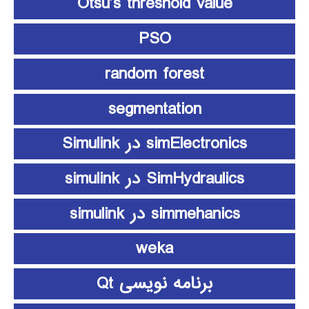
Otsu’s threshold value
PSO
random forest
segmentation
simElectronics در Simulink
SimHydraulics در simulink
simmehanics در simulink
weka
برنامه نویسی Qt