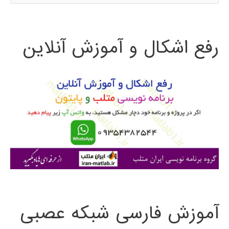
س
در
ت
پایتون
رفع اشکال و آموزش آنلاین
ج
و
ب
ر
ا
ی
:
آموزش فارسی شبکه عصبی