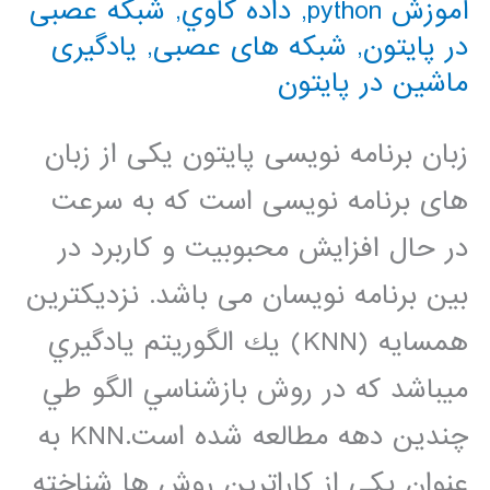
آموزش python
,
داده كاوي
,
شبکه عصبی
در پایتون
,
شبکه های عصبی
,
یادگیری
ماشین در پایتون
زبان برنامه نویسی پایتون یکی از زبان
های برنامه نویسی است که به سرعت
در حال افزایش محبوبیت و کاربرد در
بین برنامه نویسان می باشد. نزديكترين
همسايه (KNN) يك الگوريتم يادگيري
ميباشد كه در روش بازشناسي الگو طي
چندين دهه مطالعه شده است.KNN به
عنوان يكي از كاراترين روش ها شناخته