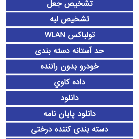
تشخیص جعل
تشخیص لبه
تولباکس WLAN
حد آستانه دسته بندی
خودرو بدون راننده
داده كاوي
دانلود
دانلود پايان نامه
دسته بندی کننده درختی