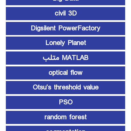
civil 3D
Digsilent PowerFactory
Lonely Planet
MATLAB متلب
optical flow
Otsu’s threshold value
PSO
random forest