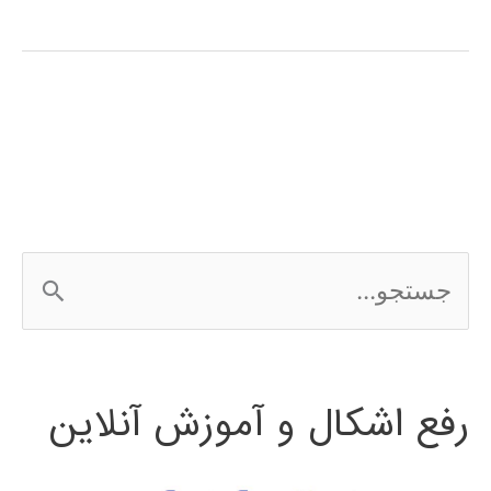
تا
پیاز
متلب
MATLAB
ج
س
ت
رفع اشکال و آموزش آنلاین
ج
و