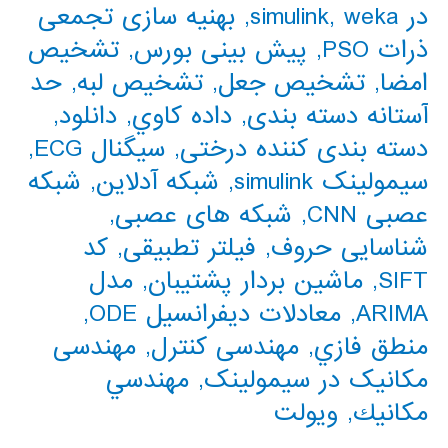
در simulink
weka
,
,
بهنیه سازی تجمعی
ذرات PSO
,
پیش بینی بورس
,
تشخیص
امضا
,
تشخیص جعل
,
تشخیص لبه
,
حد
آستانه دسته بندی
,
داده كاوي
,
دانلود
,
دسته بندی کننده درختی
,
سیگنال ECG
,
سیمولینک simulink
,
شبکه آدلاین
,
شبکه
عصبی CNN
,
شبکه های عصبی
,
شناسایی حروف
,
فیلتر تطبیقی
,
کد
SIFT
,
ماشین بردار پشتیبان
,
مدل
ARIMA
,
معادلات دیفرانسیل ODE
,
منطق فازي
,
مهندسی کنترل
,
مهندسی
مکانیک در سیمولینک
,
مهندسي
مكانيك
,
ویولت