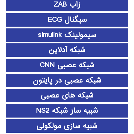
زاب ZAB
سیگنال ECG
سیمولینک simulink
شبکه آدلاین
شبکه عصبی CNN
شبکه عصبی در پایتون
شبکه های عصبی
شبیه ساز شبکه NS2
شبیه سازی مولکولی