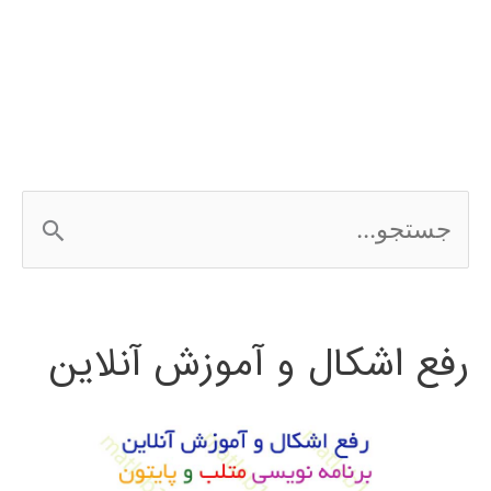
شبکه
عصبی
در
MATLAB
ج
با
س
مثال
ت
رفع اشکال و آموزش آنلاین
ج
و
ب