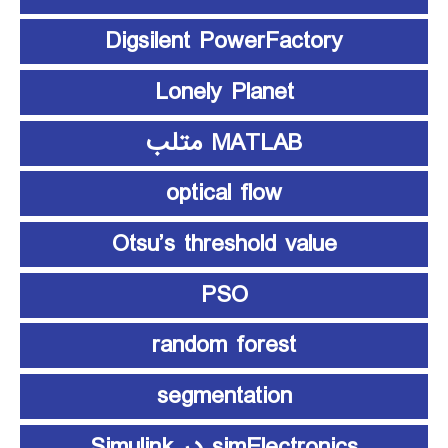
Digsilent PowerFactory
Lonely Planet
MATLAB متلب
optical flow
Otsu’s threshold value
PSO
random forest
segmentation
simElectronics در Simulink