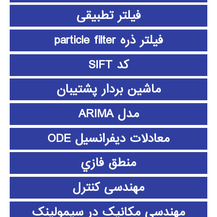
فیلتر تطبیقی
فیلتر ذره particle filter
کد SIFT
ماشین بردار پشتیبان
مدل ARIMA
معادلات دیفرانسیل ODE
منطق فازي
مهندسی کنترل
مهندسی مکانیک در سیمولینک