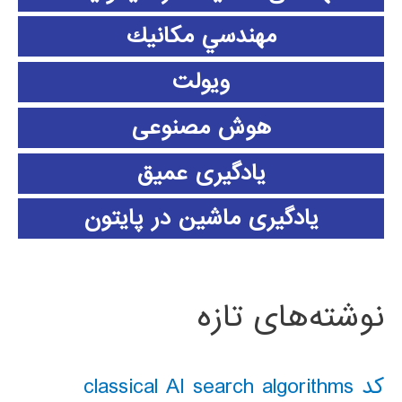
مهندسي مكانيك
ویولت
هوش مصنوعی
یادگیری عمیق
یادگیری ماشین در پایتون
نوشته‌های تازه
کد classical AI search algorithms