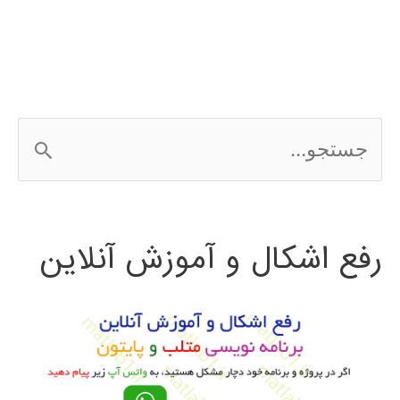
wordpress
ج
س
ت
رفع اشکال و آموزش آنلاین
ج
و
ب
ر