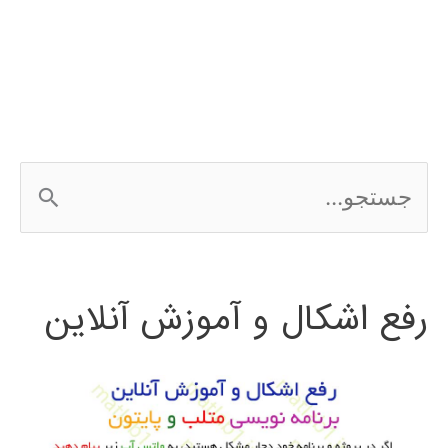
Apache
Hadoop
ج
س
ت
رفع اشکال و آموزش آنلاین
ج
و
ب