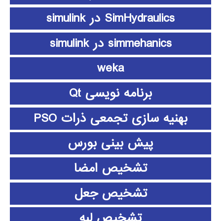
SimHydraulics در simulink
simmehanics در simulink
weka
برنامه نویسی Qt
بهنیه سازی تجمعی ذرات PSO
پیش بینی بورس
تشخیص امضا
تشخیص جعل
تشخیص لبه