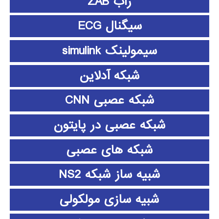
زاب ZAB
سیگنال ECG
سیمولینک simulink
شبکه آدلاین
شبکه عصبی CNN
شبکه عصبی در پایتون
شبکه های عصبی
شبیه ساز شبکه NS2
شبیه سازی مولکولی