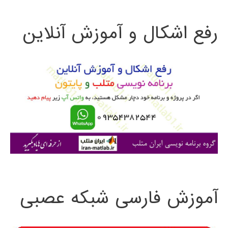
ت
رفع اشکال و آموزش آنلاین
ج
و
ب
ر
ا
ی
:
آموزش فارسی شبکه عصبی