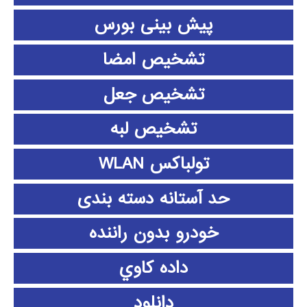
پیش بینی بورس
تشخیص امضا
تشخیص جعل
تشخیص لبه
تولباکس WLAN
حد آستانه دسته بندی
خودرو بدون راننده
داده كاوي
دانلود