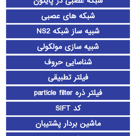
شبکه عصبی در پایتون
شبکه های عصبی
شبیه ساز شبکه NS2
شبیه سازی مولکولی
شناسایی حروف
فیلتر تطبیقی
فیلتر ذره particle filter
کد SIFT
ماشین بردار پشتیبان