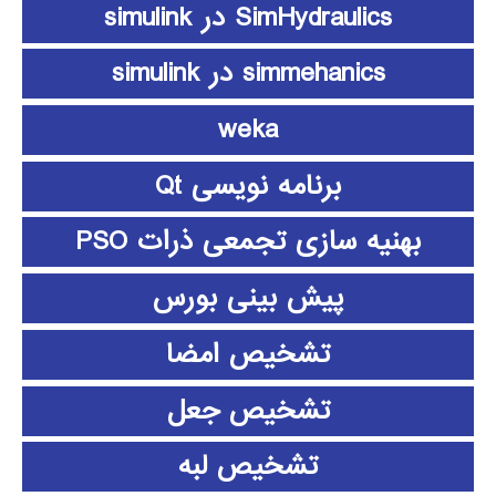
SimHydraulics در simulink
simmehanics در simulink
weka
برنامه نویسی Qt
بهنیه سازی تجمعی ذرات PSO
پیش بینی بورس
تشخیص امضا
تشخیص جعل
تشخیص لبه