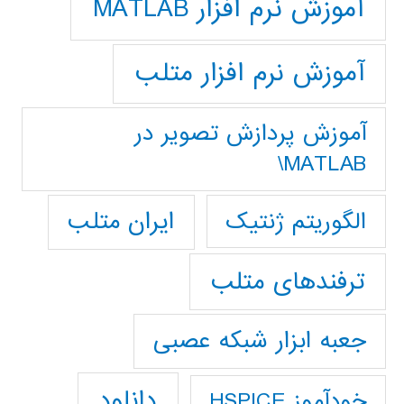
آموزش نرم افزار MATLAB
آموزش نرم افزار متلب
آموزش پردازش تصوير در
MATLAB\
ایران متلب
الگوریتم ژنتیک
ترفندهای متلب
جعبه ابزار شبکه عصبی
دانلود
خودآموز HSPICE