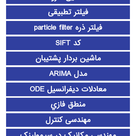
فیلتر تطبیقی
فیلتر ذره particle filter
کد SIFT
ماشین بردار پشتیبان
مدل ARIMA
معادلات دیفرانسیل ODE
منطق فازي
مهندسی کنترل
مهندسی مکانیک در سیمولینک