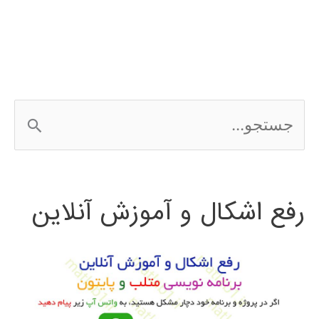
ج
س
ت
رفع اشکال و آموزش آنلاین
ج
و
ب
ر