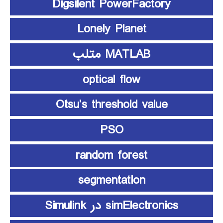
Digsilent PowerFactory
Lonely Planet
MATLAB متلب
optical flow
Otsu’s threshold value
PSO
random forest
segmentation
simElectronics در Simulink