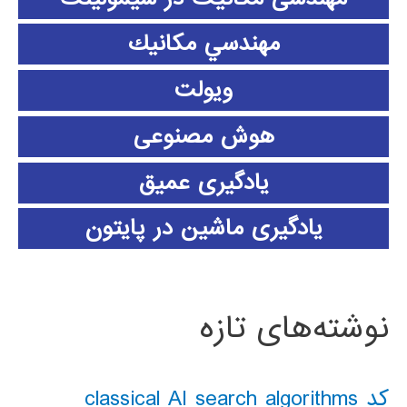
مهندسي مكانيك
ویولت
هوش مصنوعی
یادگیری عمیق
یادگیری ماشین در پایتون
نوشته‌های تازه
کد classical AI search algorithms