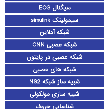
سیگنال ECG
سیمولینک simulink
شبکه آدلاین
شبکه عصبی CNN
شبکه عصبی در پایتون
شبکه های عصبی
شبیه ساز شبکه NS2
شبیه سازی مولکولی
شناسایی حروف