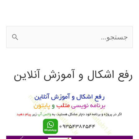
ج
س
ت
رفع اشکال و آموزش آنلاین
ج
و
ب
ر
ا