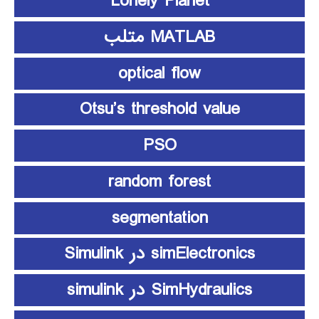
Lonely Planet
MATLAB متلب
optical flow
Otsu’s threshold value
PSO
random forest
segmentation
simElectronics در Simulink
SimHydraulics در simulink