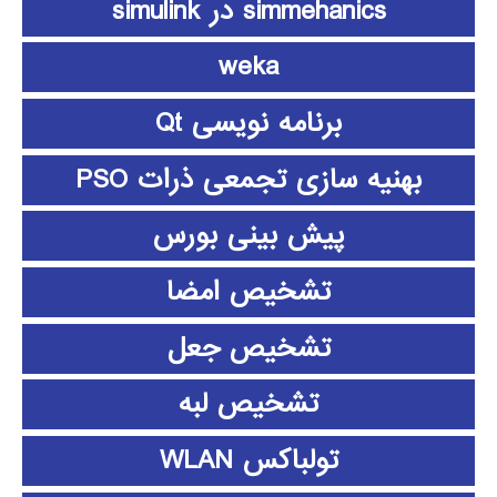
simmehanics در simulink
weka
برنامه نویسی Qt
بهنیه سازی تجمعی ذرات PSO
پیش بینی بورس
تشخیص امضا
تشخیص جعل
تشخیص لبه
تولباکس WLAN