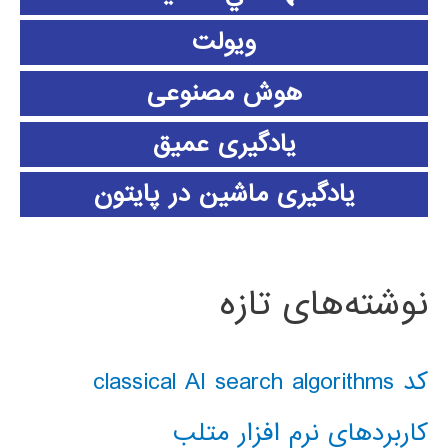
ویولت
هوش مصنوعی
یادگیری عمیق
یادگیری ماشین در پایتون
نوشته‌های تازه
کد classical AI search algorithms
کاربردهای نرم افزار متلب