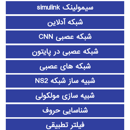
سیمولینک simulink
شبکه آدلاین
شبکه عصبی CNN
شبکه عصبی در پایتون
شبکه های عصبی
شبیه ساز شبکه NS2
شبیه سازی مولکولی
شناسایی حروف
فیلتر تطبیقی