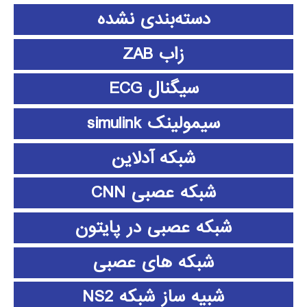
دسته‌بندی نشده
زاب ZAB
سیگنال ECG
سیمولینک simulink
شبکه آدلاین
شبکه عصبی CNN
شبکه عصبی در پایتون
شبکه های عصبی
شبیه ساز شبکه NS2