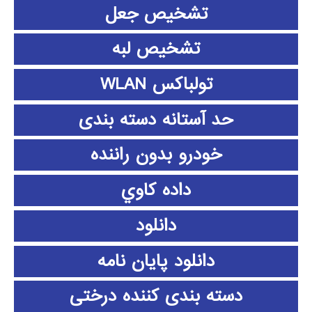
تشخیص جعل
تشخیص لبه
تولباکس WLAN
حد آستانه دسته بندی
خودرو بدون راننده
داده كاوي
دانلود
دانلود پايان نامه
دسته بندی کننده درختی