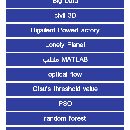
Big Data
civil 3D
Digsilent PowerFactory
Lonely Planet
MATLAB متلب
optical flow
Otsu’s threshold value
PSO
random forest