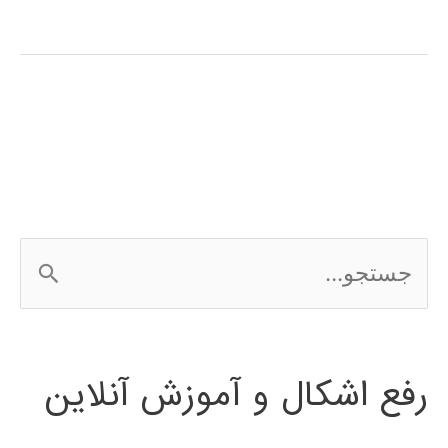
آموزش
فارسی
expert
choice
ج
س
ت
رفع اشکال و آموزش آنلاین
ج
و