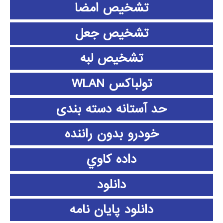
تشخیص امضا
تشخیص جعل
تشخیص لبه
تولباکس WLAN
حد آستانه دسته بندی
خودرو بدون راننده
داده كاوي
دانلود
دانلود پايان نامه