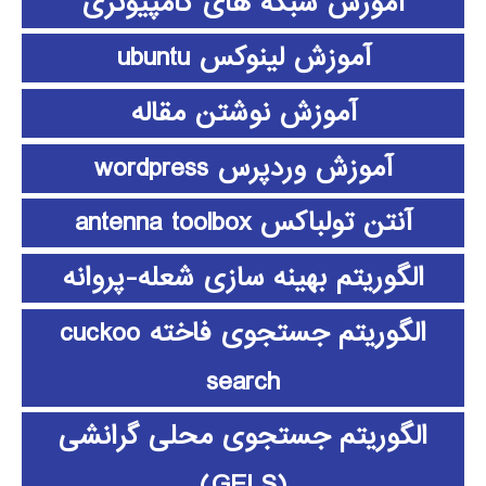
آموزش شبکه های کامپیوتری
آموزش لینوکس ubuntu
آموزش نوشتن مقاله
آموزش وردپرس wordpress
آنتن تولباکس antenna toolbox
الگوریتم بهینه سازی شعله-پروانه
الگوریتم جستجوی فاخته cuckoo
search
الگوریتم جستجوی محلی گرانشی
(GELS)