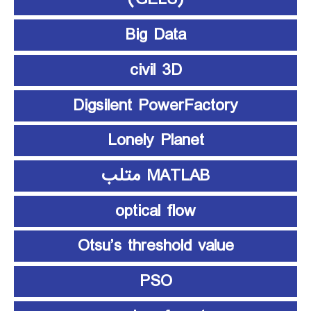
Big Data
civil 3D
Digsilent PowerFactory
Lonely Planet
MATLAB متلب
optical flow
Otsu’s threshold value
PSO