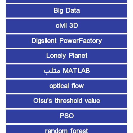
Big Data
civil 3D
Digsilent PowerFactory
Lonely Planet
MATLAB متلب
optical flow
Otsu’s threshold value
PSO
random forest