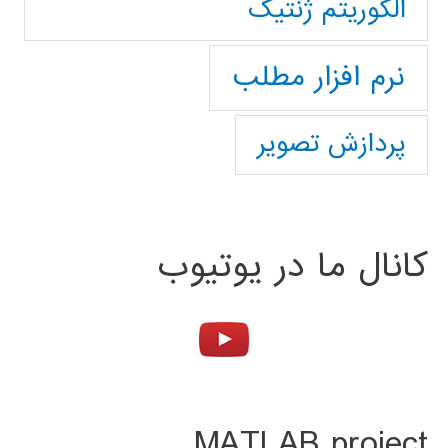
الگوریتم ژنتیک
نرم افزار مطلب
پردازش تصویر
کانال ما در یوتیوب
MATLAB project