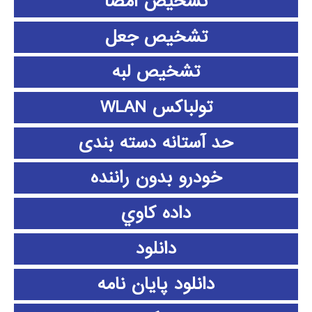
تشخیص امضا
تشخیص جعل
تشخیص لبه
تولباکس WLAN
حد آستانه دسته بندی
خودرو بدون راننده
داده كاوي
دانلود
دانلود پايان نامه