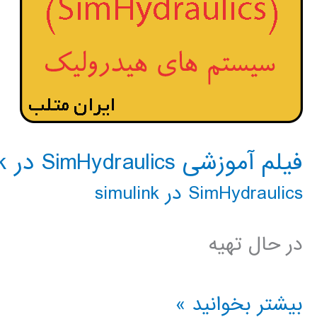
فیلم آموزشی SimHydraulics در simulink
SimHydraulics در simulink
در حال تهیه
فیلم
بیشتر بخوانید »