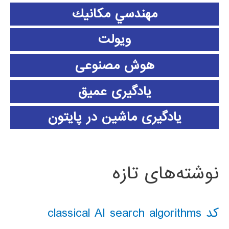
مهندسي مكانيك
ویولت
هوش مصنوعی
یادگیری عمیق
یادگیری ماشین در پایتون
نوشته‌های تازه
کد classical AI search algorithms