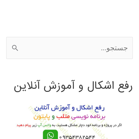
افزار
LUMION
ج
س
ت
رفع اشکال و آموزش آنلاین
ج
و
ب
ر