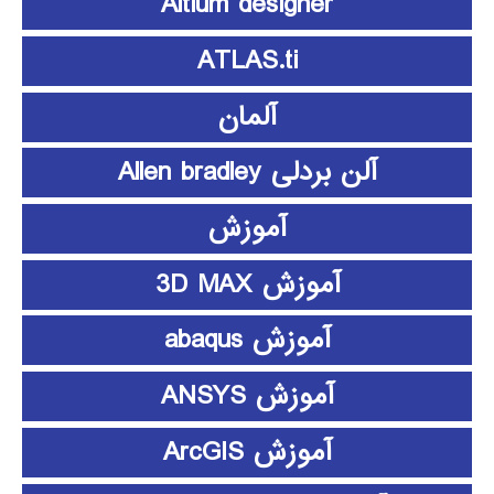
Altium designer
ATLAS.ti
آلمان
آلن بردلی Allen bradley
آموزش
آموزش 3D MAX
آموزش abaqus
آموزش ANSYS
آموزش ArcGIS