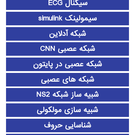
سیگنال ECG
سیمولینک simulink
شبکه آدلاین
شبکه عصبی CNN
شبکه عصبی در پایتون
شبکه های عصبی
شبیه ساز شبکه NS2
شبیه سازی مولکولی
شناسایی حروف