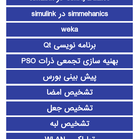
simmehanics در simulink
weka
برنامه نویسی Qt
بهنیه سازی تجمعی ذرات PSO
پیش بینی بورس
تشخیص امضا
تشخیص جعل
تشخیص لبه