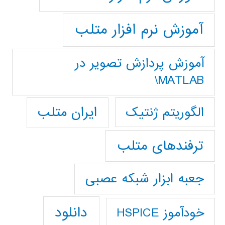
آموزش نرم افزار متلب
آموزش پردازش تصوير در
MATLAB\
ایران متلب
الگوریتم ژنتیک
ترفندهای متلب
جعبه ابزار شبکه عصبی
دانلود
خودآموز HSPICE