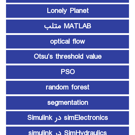
Lonely Planet
MATLAB متلب
optical flow
Otsu’s threshold value
PSO
random forest
segmentation
simElectronics در Simulink
SimHydraulics در simulink