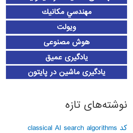
مهندسي مكانيك
ویولت
هوش مصنوعی
یادگیری عمیق
یادگیری ماشین در پایتون
نوشته‌های تازه
کد classical AI search algorithms