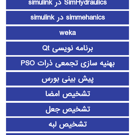
SimHydraulics در simulink
simmehanics در simulink
weka
برنامه نویسی Qt
بهنیه سازی تجمعی ذرات PSO
پیش بینی بورس
تشخیص امضا
تشخیص جعل
تشخیص لبه