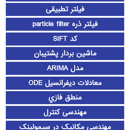
فیلتر تطبیقی
فیلتر ذره particle filter
کد SIFT
ماشین بردار پشتیبان
مدل ARIMA
معادلات دیفرانسیل ODE
منطق فازي
مهندسی کنترل
مهندسی مکانیک در سیمولینک