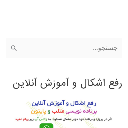
wordpress
ج
س
ت
رفع اشکال و آموزش آنلاین
ج
و
ب
ر