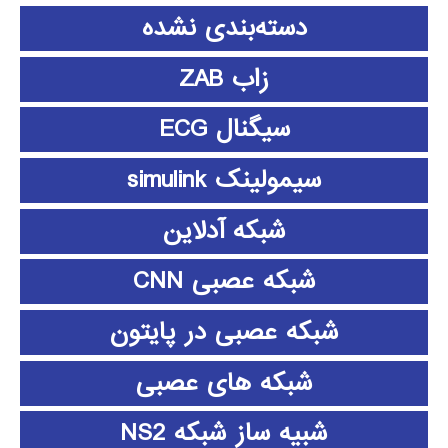
دسته‌بندی نشده
زاب ZAB
سیگنال ECG
سیمولینک simulink
شبکه آدلاین
شبکه عصبی CNN
شبکه عصبی در پایتون
شبکه های عصبی
شبیه ساز شبکه NS2