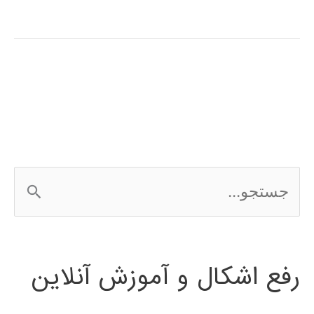
ویولت
(wavelet
transform)
در
پایتون
ج
س
ت
رفع اشکال و آموزش آنلاین
ج
و