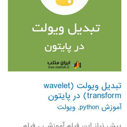
تبدیل ویولت (wavelet
transform) در پایتون
آموزش python
,
ویولت
پیش نیاز این فیلم آموزشی ، فیلم