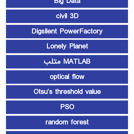
Big Data
civil 3D
Digsilent PowerFactory
Lonely Planet
MATLAB متلب
optical flow
Otsu’s threshold value
PSO
random forest