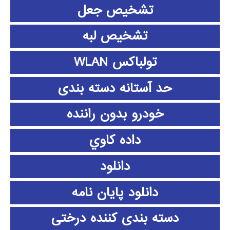
تشخیص جعل
تشخیص لبه
تولباکس WLAN
حد آستانه دسته بندی
خودرو بدون راننده
داده كاوي
دانلود
دانلود پايان نامه
دسته بندی کننده درختی