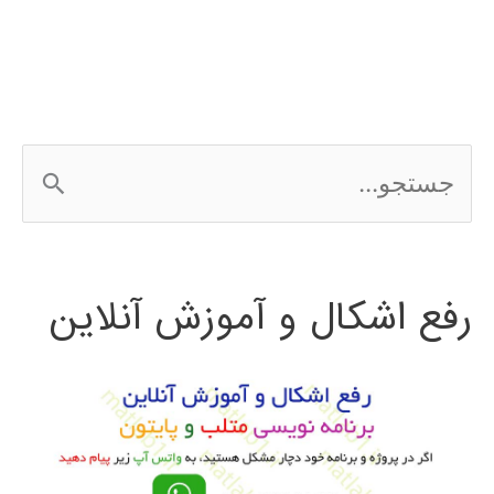
choice
ج
س
ت
رفع اشکال و آموزش آنلاین
ج
و
ب
ر