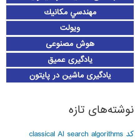
مهندسي مكانيك
ویولت
هوش مصنوعی
یادگیری عمیق
یادگیری ماشین در پایتون
نوشته‌های تازه
کد classical AI search algorithms