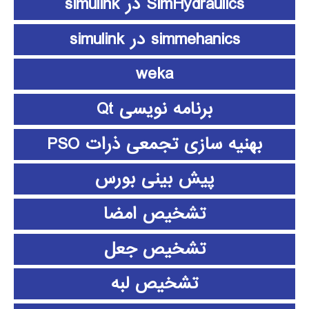
SimHydraulics در simulink
simmehanics در simulink
weka
برنامه نویسی Qt
بهنیه سازی تجمعی ذرات PSO
پیش بینی بورس
تشخیص امضا
تشخیص جعل
تشخیص لبه