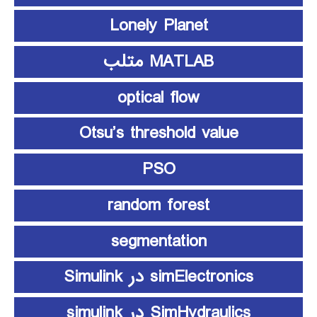
Lonely Planet
MATLAB متلب
optical flow
Otsu’s threshold value
PSO
random forest
segmentation
simElectronics در Simulink
SimHydraulics در simulink