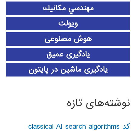
مهندسي مكانيك
ویولت
هوش مصنوعی
یادگیری عمیق
یادگیری ماشین در پایتون
نوشته‌های تازه
کد classical AI search algorithms