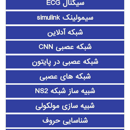
سیگنال ECG
سیمولینک simulink
شبکه آدلاین
شبکه عصبی CNN
شبکه عصبی در پایتون
شبکه های عصبی
شبیه ساز شبکه NS2
شبیه سازی مولکولی
شناسایی حروف