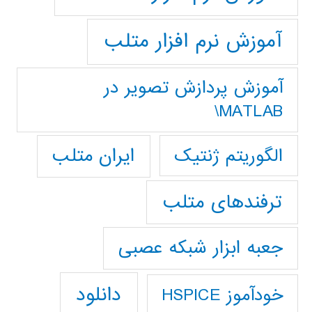
آموزش نرم افزار متلب
آموزش پردازش تصوير در
MATLAB\
ایران متلب
الگوریتم ژنتیک
ترفندهای متلب
جعبه ابزار شبکه عصبی
دانلود
خودآموز HSPICE