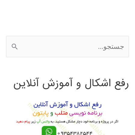
AUTOCAD
ج
س
ت
رفع اشکال و آموزش آنلاین
ج
و
ب
ر