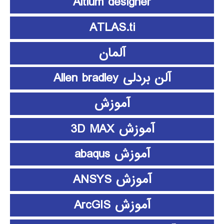
Altium designer
ATLAS.ti
آلمان
آلن بردلی Allen bradley
آموزش
آموزش 3D MAX
آموزش abaqus
آموزش ANSYS
آموزش ArcGIS