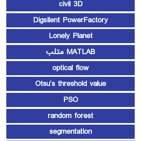
civil 3D
Digsilent PowerFactory
Lonely Planet
MATLAB متلب
optical flow
Otsu’s threshold value
PSO
random forest
segmentation