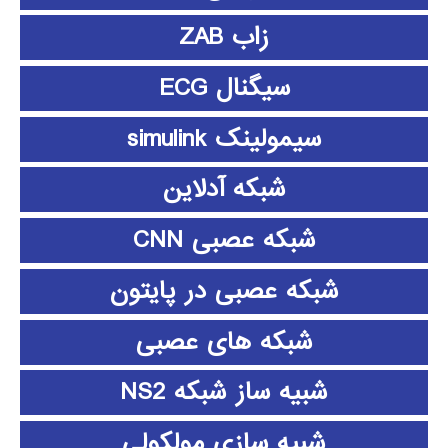
زاب ZAB
سیگنال ECG
سیمولینک simulink
شبکه آدلاین
شبکه عصبی CNN
شبکه عصبی در پایتون
شبکه های عصبی
شبیه ساز شبکه NS2
شبیه سازی مولکولی