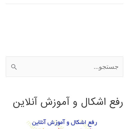
کلمنتاین
clementine
ج
س
ت
رفع اشکال و آموزش آنلاین
ج
و
ب