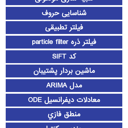
شناسایی حروف
فیلتر تطبیقی
فیلتر ذره particle filter
کد SIFT
ماشین بردار پشتیبان
مدل ARIMA
معادلات دیفرانسیل ODE
منطق فازي